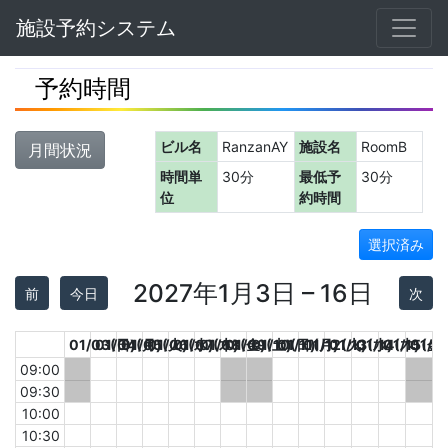
Navbar
施設予約システム
予約時間
ビル名
RanzanAY
施設名
RoomB
月間状況
時間単
30分
最低予
30分
位
約時間
選択済み
2027年1月3日 – 16日
前
今日
次
01/03(日)
01/04(月)
01/05(火)
01/06(水)
01/07(木)
01/08(金)
01/09(土)
01/10(日)
01/11(月)
01/12(火)
01/13(水)
01/14(木)
01/15(金)
01/1
09:00
09:30
10:00
10:30